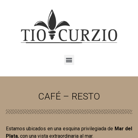
CAFÉ – RESTO
Estamos ubicados en una esquina privilegiada de
Mar del
Plata
, con una vista extraordinaria al mar.