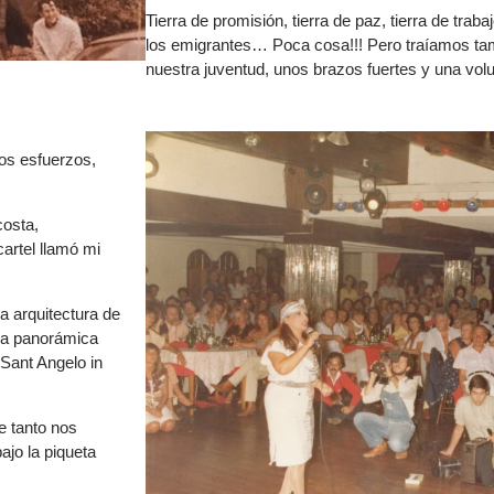
Tierra de promisión, tierra de paz, tierra de trab
los emigrantes… Poca cosa!!! Pero traíamos ta
nuestra juventud, unos brazos fuertes y una volu
os esfuerzos,
costa,
cartel llamó mi
 arquitectura de
ía panorámica
e Sant Angelo in
e tanto nos
ajo la piqueta