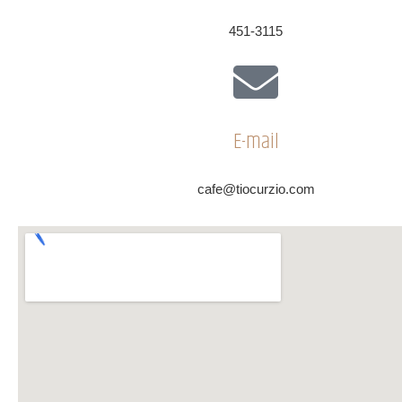
451-3115
E-mail
cafe@tiocurzio.com