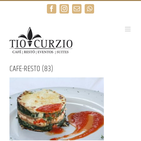
Saltar
Facebook
Instagram
Correo
WhatsApp
al
electrónico
contenido
CAFE-RESTO (83)