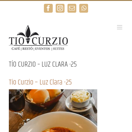
Saltar
Facebook
Instagram
Correo
WhatsApp
al
electrónico
contenido
TÍO CURZIO – LUZ CLARA -25
Tío Curzio – Luz Clara -25