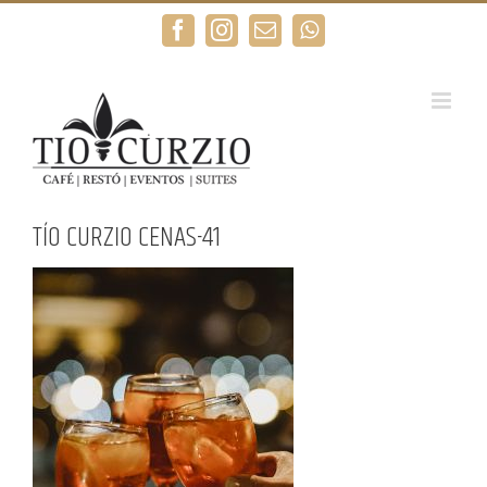
Saltar
Facebook
Instagram
Correo
WhatsApp
al
electrónico
contenido
TÍO CURZIO CENAS-41