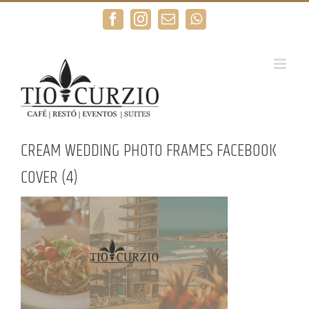
Saltar
Facebook
Instagram
Correo
WhatsApp
al
electrónico
contenido
CREAM WEDDING PHOTO FRAMES FACEBOOK
COVER (4)