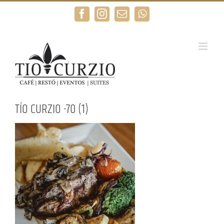
Saltar
Facebook
Instagram
Correo
WhatsApp
al
electrónico
contenido
TÍO CURZIO -70 (1)