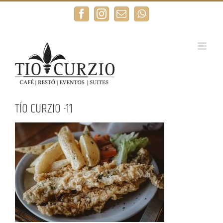
Saltar
Facebook
Instagram
Correo
WhatsApp
al
electrónico
contenido
TÍO CURZIO -11